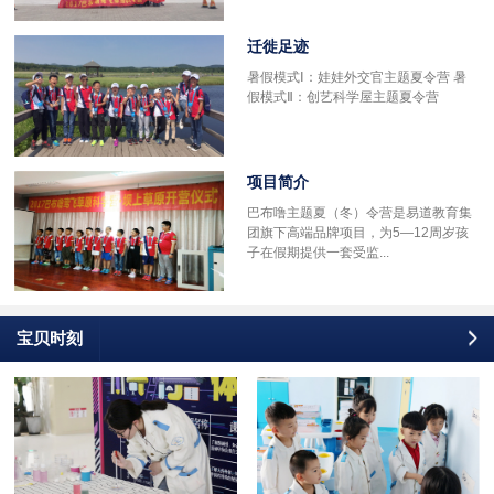
迁徙足迹
多
暑假模式Ⅰ：娃娃外交官主题夏令营 暑
假模式Ⅱ：创艺科学屋主题夏令营
项目简介
巴布噜主题夏（冬）令营是易道教育集
团旗下高端品牌项目，为5—12周岁孩
子在假期提供一套受监...
宝贝时刻
更