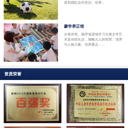
质和团队合作意识。培养...
蒙学养正馆
次第井然、循序渐进地学习古典文学艺
术及传统礼仪，领略古人的智慧、境界
与人格力量。培养重点：...
资质荣誉