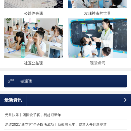
公益体验课
发现神奇的世界
社区公益课
课堂瞬间
一键通话
最新资讯
更
元旦快乐丨团圆饺子宴，易起迎新年
易道2021“新立方”年会圆满成功丨新教培元年，易道人开启新赛道