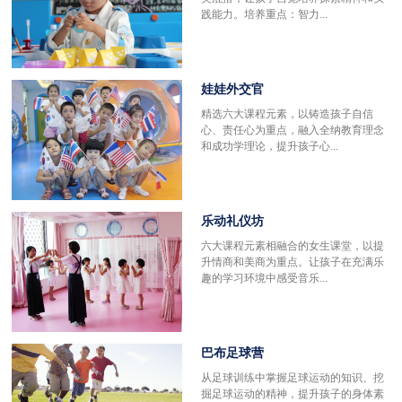
践能力。培养重点：智力...
娃娃外交官
精选六大课程元素，以铸造孩子自信
心、责任心为重点，融入全纳教育理念
和成功学理论，提升孩子心...
乐动礼仪坊
六大课程元素相融合的女生课堂，以提
升情商和美商为重点。让孩子在充满乐
趣的学习环境中感受音乐...
巴布足球营
更
从足球训练中掌握足球运动的知识、挖
掘足球运动的精神，提升孩子的身体素