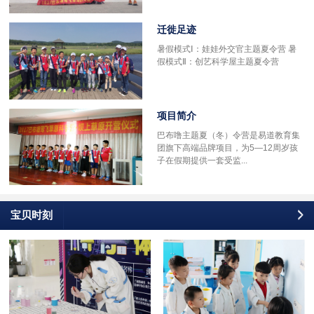
迁徙足迹
多
暑假模式Ⅰ：娃娃外交官主题夏令营 暑
假模式Ⅱ：创艺科学屋主题夏令营
项目简介
巴布噜主题夏（冬）令营是易道教育集
团旗下高端品牌项目，为5—12周岁孩
子在假期提供一套受监...
宝贝时刻
更