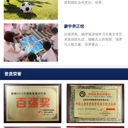
质和团队合作意识。培养...
蒙学养正馆
次第井然、循序渐进地学习古典文学艺
术及传统礼仪，领略古人的智慧、境界
与人格力量。培养重点：...
资质荣誉