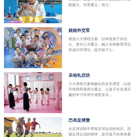
践能力。培养重点：智力...
娃娃外交官
精选六大课程元素，以铸造孩子自信
心、责任心为重点，融入全纳教育理念
和成功学理论，提升孩子心...
乐动礼仪坊
六大课程元素相融合的女生课堂，以提
升情商和美商为重点。让孩子在充满乐
趣的学习环境中感受音乐...
巴布足球营
更
从足球训练中掌握足球运动的知识、挖
掘足球运动的精神，提升孩子的身体素