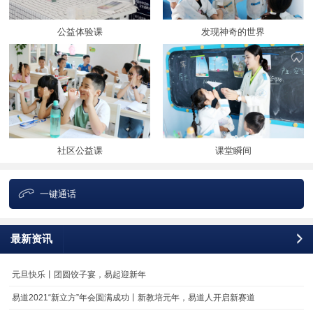
公益体验课
发现神奇的世界
社区公益课
课堂瞬间
一键通话
最新资讯
更
元旦快乐丨团圆饺子宴，易起迎新年
易道2021“新立方”年会圆满成功丨新教培元年，易道人开启新赛道