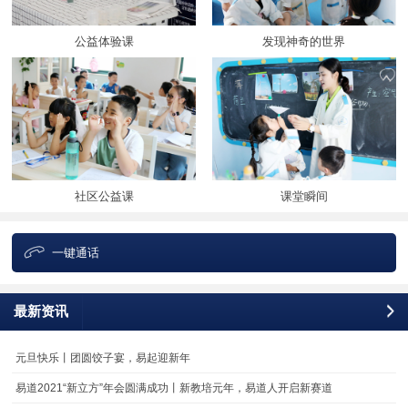
公益体验课
发现神奇的世界
社区公益课
课堂瞬间
一键通话
最新资讯
更
元旦快乐丨团圆饺子宴，易起迎新年
易道2021“新立方”年会圆满成功丨新教培元年，易道人开启新赛道