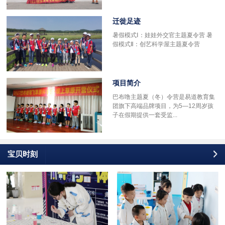
迁徙足迹
多
暑假模式Ⅰ：娃娃外交官主题夏令营 暑
假模式Ⅱ：创艺科学屋主题夏令营
项目简介
巴布噜主题夏（冬）令营是易道教育集
团旗下高端品牌项目，为5—12周岁孩
子在假期提供一套受监...
宝贝时刻
更