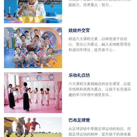
践能力。培养重点：智力...
娃娃外交官
精选六大课程元素，以铸造孩子自信
心、责任心为重点，融入全纳教育理念
和成功学理论，提升孩子心...
乐动礼仪坊
六大课程元素相融合的女生课堂，以提
升情商和美商为重点。让孩子在充满乐
趣的学习环境中感受音乐...
巴布足球营
更
从足球训练中掌握足球运动的知识、挖
掘足球运动的精神，提升孩子的身体素