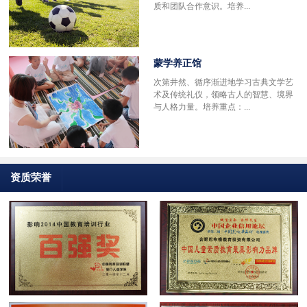
质和团队合作意识。培养...
蒙学养正馆
次第井然、循序渐进地学习古典文学艺
术及传统礼仪，领略古人的智慧、境界
与人格力量。培养重点：...
资质荣誉