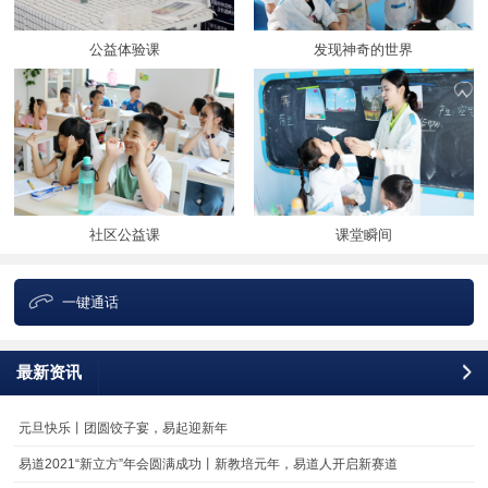
公益体验课
发现神奇的世界
社区公益课
课堂瞬间
一键通话
最新资讯
更
元旦快乐丨团圆饺子宴，易起迎新年
易道2021“新立方”年会圆满成功丨新教培元年，易道人开启新赛道