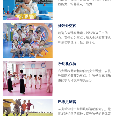
践能力。培养重点：智力...
娃娃外交官
精选六大课程元素，以铸造孩子自信
心、责任心为重点，融入全纳教育理念
和成功学理论，提升孩子心...
乐动礼仪坊
六大课程元素相融合的女生课堂，以提
升情商和美商为重点。让孩子在充满乐
趣的学习环境中感受音乐...
巴布足球营
更
从足球训练中掌握足球运动的知识、挖
掘足球运动的精神，提升孩子的身体素