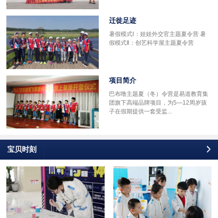
迁徙足迹
多
暑假模式Ⅰ：娃娃外交官主题夏令营 暑
假模式Ⅱ：创艺科学屋主题夏令营
项目简介
巴布噜主题夏（冬）令营是易道教育集
团旗下高端品牌项目，为5—12周岁孩
子在假期提供一套受监...
宝贝时刻
更