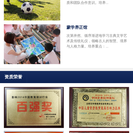
质和团队合作意识。培养...
蒙学养正馆
次第井然、循序渐进地学习古典文学艺
术及传统礼仪，领略古人的智慧、境界
与人格力量。培养重点：...
资质荣誉