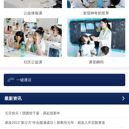
公益体验课
发现神奇的世界
社区公益课
课堂瞬间
一键通话
最新资讯
更
元旦快乐丨团圆饺子宴，易起迎新年
易道2021“新立方”年会圆满成功丨新教培元年，易道人开启新赛道