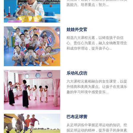
践能力。培养重点：智力...
娃娃外交官
精选六大课程元素，以铸造孩子自信
心、责任心为重点，融入全纳教育理念
和成功学理论，提升孩子心...
乐动礼仪坊
六大课程元素相融合的女生课堂，以提
升情商和美商为重点。让孩子在充满乐
趣的学习环境中感受音乐...
巴布足球营
更
从足球训练中掌握足球运动的知识、挖
掘足球运动的精神，提升孩子的身体素