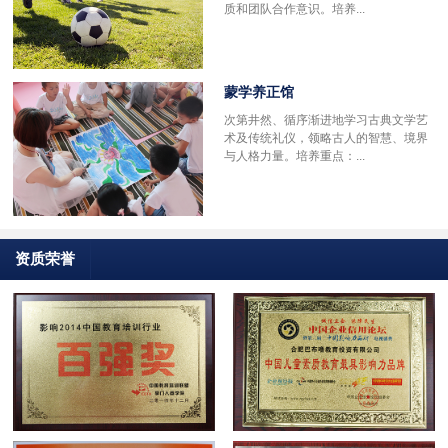
质和团队合作意识。培养...
蒙学养正馆
次第井然、循序渐进地学习古典文学艺
术及传统礼仪，领略古人的智慧、境界
与人格力量。培养重点：...
资质荣誉