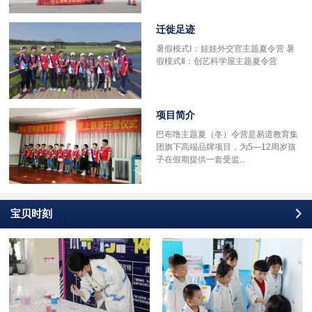
迁徙足迹
多
暑假模式Ⅰ：娃娃外交官主题夏令营 暑
假模式Ⅱ：创艺科学屋主题夏令营
项目简介
巴布噜主题夏（冬）令营是易道教育集
团旗下高端品牌项目，为5—12周岁孩
子在假期提供一套受监...
宝贝时刻
更